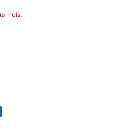
ue mois.
.