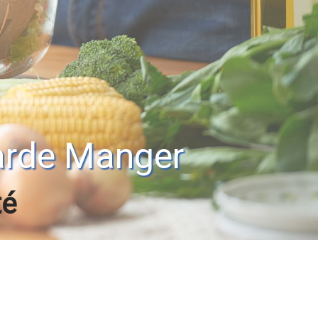
arde Manger
té