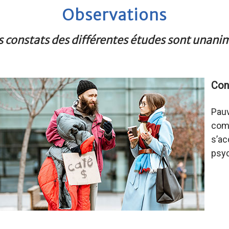
Observations
s constats des différentes études sont unani
Con
Pauv
comb
s’ac
psyc